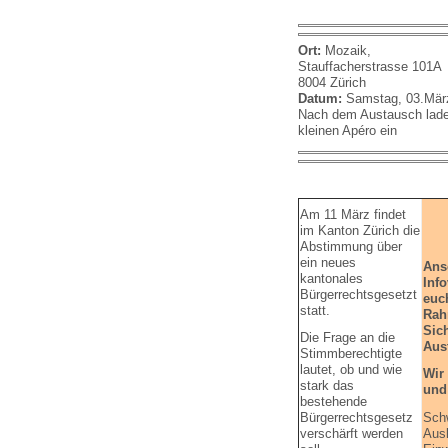
Ort:
Mozaik,
Stauffacherstrasse 101A
8004 Zürich
Datum:
Samstag, 03.März
Nach dem Austausch lade
kleinen Apéro ein
Am 11 März findet
im Kanton Zürich die
Abstimmung über
ein neues
Ans
kantonales
Inf
Bürgerrechtsgesetzt
euc
statt.
Rah
Sic
Die Frage an die
Aus
Stimmberechtigte
lautet, ob und wie
Wir
stark das
und
bestehende
Schw
Bürgerrechtsgesetz
Ausl
verschärft werden