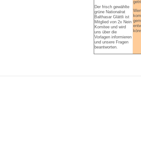
getr
Der frisch gewählte
Wenn
grüne Nationalrat
komm
Balthasar Glättli ist
gem
Mitglied von 2x Nein
entw
Komitee und wird
kön
uns über die
Vorlagen informieren
und unsere Fragen
beantworten.