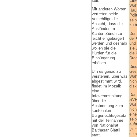
Ein
soll.
Wäh
Mit anderen Worten
Hau
vertreten beide
Poli
Vorschläge die
selb
Ansicht, dass die
zu t
Ausländer im
Der 
Kanton Zürich zu
der 
leicht eingebürgert
und
werden und deshalb
sie 
wollen sie die
die 
Hürden für die
Dro
Einbürgerung
erhöhen.
Die
Gese
Um es genau zu
Wah
verstehen, über was
nich
abgestimmt wird,
disk
findet im Mozaik
eine
Dami
Infoveranstaltung
SVP
über die
Wah
Abstimmung zum
nich
kantonalen
eine
Bürgerrechtsgesetz
sel
mit der Teilnahme
auft
von Nationalrat
„all
Balthasar Glättli
selb
statt.